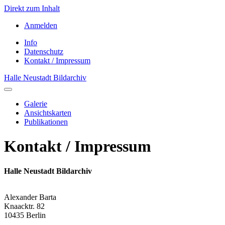
Direkt zum Inhalt
Anmelden
User
Info
account
Datenschutz
menu
Sekundärmenu
Kontakt / Impressum
Halle Neustadt Bildarchiv
Galerie
Ansichtskarten
Main
Publikationen
navigation
Kontakt / Impressum
Halle Neustadt Bildarchiv
Alexander Barta
Knaacktr. 82
10435 Berlin