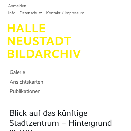
Direkt zum Inhalt
User account menu
Anmelden
Sekundärmenu
Info
Datenschutz
Kontakt / Impressum
HALLE
NEUSTADT
BILDARCHIV
Main navigation
Galerie
Ansichtskarten
Publikationen
Blick auf das künftige
Stadtzentrum – Hintergrund