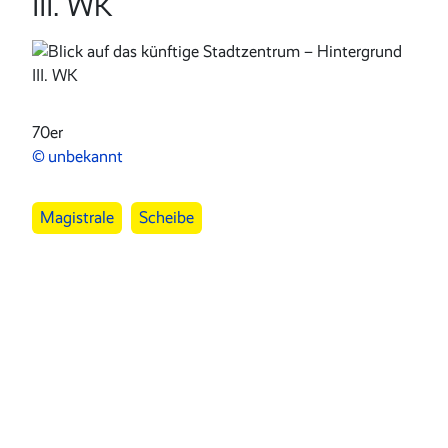
III. WK
70er
unbekannt
Stichworte
Magistrale
Scheibe